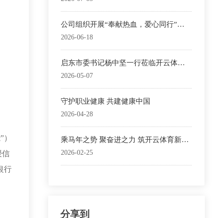
公司组织开展“奉献热血，爱心同行”无
偿献血公益活动
2026-06-18
启东市委书记杨中坚一行莅临开云体育
公司调研考察
2026-05-07
守护职业健康 共建健康中国
2026-04-28
”）
乘马年之势 聚奋进之力 筑开云体育新篇
2026新春全体职工大会隆重召开
2026-02-25
授信
银行
分享到