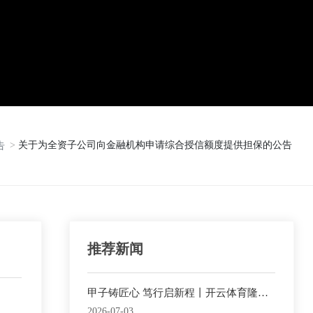
关于为全资子公司向金融机构申请综合授信额度提供担保的公告
告
推荐新闻
甲子铸匠心 笃行启新程丨开云体育隆重
举行六十周年庆典活动
2026-07-03