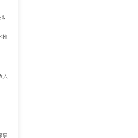
批
术推
。
业收入
保事