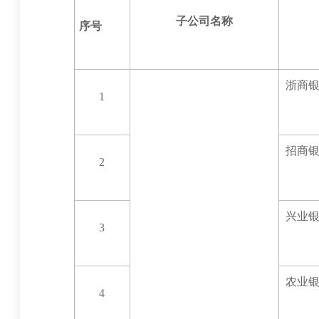
子公司名称
序号
浙商
1
招商
2
兴业
3
农业
4