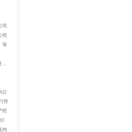
公司
公司
》等
止，
为公
行控
产经
则》
案内