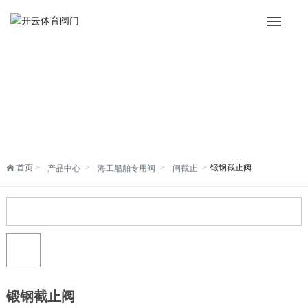
首页
关于开云体育
产品与服务
首页
锻钢截止阀
行业应用
产品中心
海工船舶专用阀
闸截止
新闻资讯
投资者关系
加入开云体育
锻钢截止阀