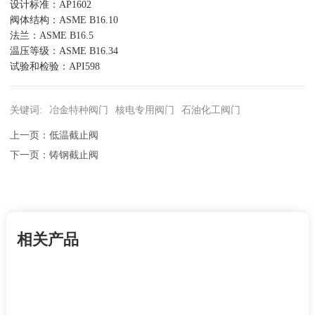
设计标准：AP1602
阀体结构：ASME B16.10
法兰：ASME B16.5
温压等级：ASME B16.34
试验和检验：API598
关键词:
冶金特种阀门
核电专用阀门
石油化工阀门
上一页：
低温截止阀
下一页：
铸钢截止阀
相关产品