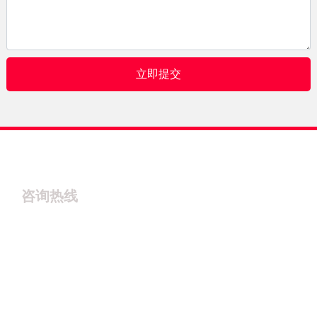
立即提交
咨询热线
地址：江苏省启东市汇龙镇盛通路8号
冶金营销处：
0513-83335938
核电办：
0513-83620011
能源营销处：
0513-83330958