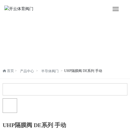
首页
关于开云体育
产品与服务
首页
UHP隔膜阀 DE系列 手动
行业应用
产品中心
半导体阀门
新闻资讯
投资者关系
加入开云体育
UHP隔膜阀 DE系列 手动