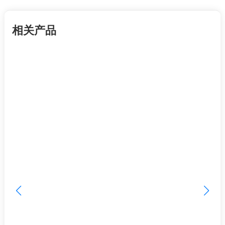
相关产品
列